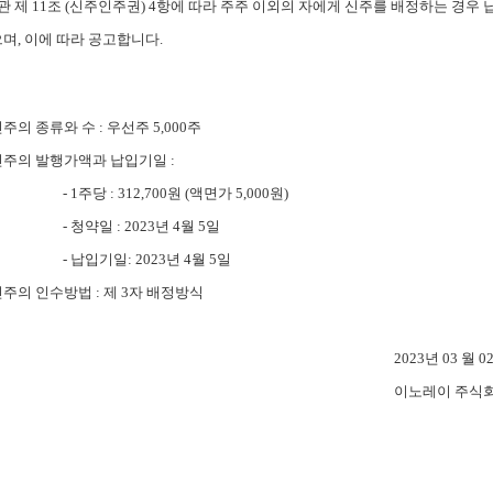
관 제
11
조
(
신주인주권
) 4
항에 따라 주주 이외의 자에게 신주를 배정하는 경우
으며
,
이에 따라 공고합니다
.
 신주의 종류와 수
:
우선주
5,000
주
 신주의 발행가액과 납입기일
:
- 1
주당
: 312,700
원
(
액면가
5,000
원
)
- 청약일 :
2023
년 4
월 5
일
- 납입기일:
2023
년 4
월 5
일
 신주의 인수방법
:
제
3
자 배정방식
2023
년 03
월 0
이노레이 주식