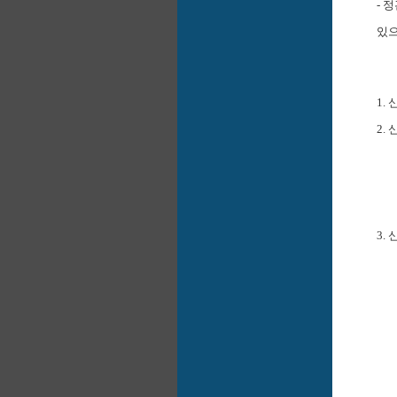
-
정
있
1.
2.
3.