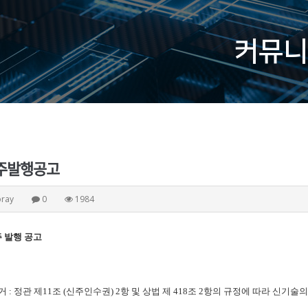
커뮤니
주발행공고
oray
0
1984
 발행 공고
거
:
정관 제
11
조
(
신주인수권
) 2
항 및 상법 제
418
조
2
항의 규정에 따라 신기술의