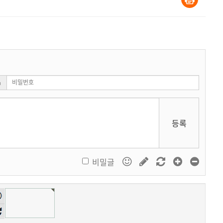
등록
비밀글
자
성
기